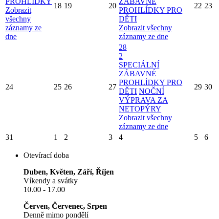
PROHLÍDKY
ZÁBAVNÉ
18
19
20
22
23
Zobrazit
PROHLÍDKY PRO
všechny
DĚTI
záznamy ze
Zobrazit všechny
dne
záznamy ze dne
28
2
SPECIÁLNÍ
ZÁBAVNÉ
PROHLÍDKY PRO
24
25
26
27
29
30
DĚTI
NOČNÍ
VÝPRAVA ZA
NETOPÝRY
Zobrazit všechny
záznamy ze dne
31
1
2
3
4
5
6
Otevírací doba
Duben, Květen, Září, Říjen
Víkendy a svátky
10.00 - 17.00
Červen, Červenec, Srpen
Denně mimo pondělí