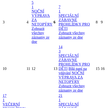
5
1
7
NOČNÍ
1
VÝPRAVA
SPECIÁLNÍ
ZA
ZÁBAVNÉ
3
4
6
8
9
NETOPÝRY
PROHLÍDKY PRO
Zobrazit
DĚTI
všechny
Zobrazit všechny
záznamy ze
záznamy ze dne
dne
14
3
SPECIÁLNÍ
ZÁBAVNÉ
PROHLÍDKY PRO
10
11
12
13
DĚTI
Bílá paní na
15
16
vdávání
NOČNÍ
VÝPRAVA ZA
NETOPÝRY
Zobrazit všechny
záznamy ze dne
17
21
1
1
VEČERNÍ
SPECIÁLNÍ