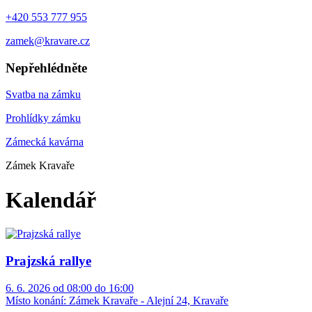
+420 553 777 955
zamek@kravare.cz
Nepřehlédněte
Svatba na zámku
Prohlídky zámku
Zámecká kavárna
Zámek Kravaře
Kalendář
Prajzská rallye
6. 6. 2026 od 08:00 do 16:00
Místo konání:
Zámek Kravaře - Alejní 24, Kravaře