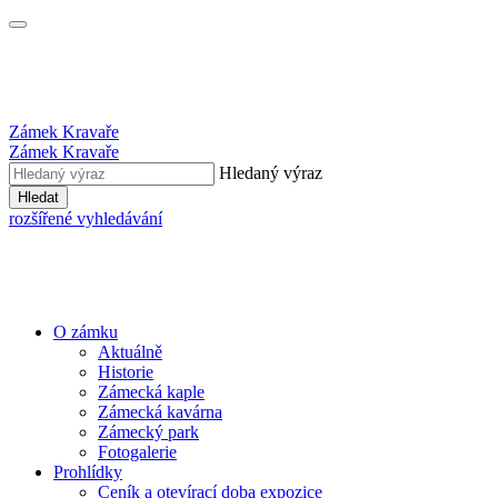
Zámek Kravaře
Zámek Kravaře
Hledaný výraz
Hledat
rozšířené vyhledávání
O zámku
Aktuálně
Historie
Zámecká kaple
Zámecká kavárna
Zámecký park
Fotogalerie
Prohlídky
Ceník a otevírací doba expozice