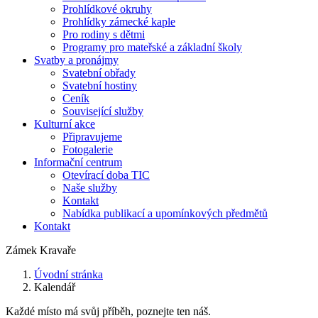
Prohlídkové okruhy
Prohlídky zámecké kaple
Pro rodiny s dětmi
Programy pro mateřské a základní školy
Svatby a pronájmy
Svatební obřady
Svatební hostiny
Ceník
Související služby
Kulturní akce
Připravujeme
Fotogalerie
Informační centrum
Otevírací doba TIC
Naše služby
Kontakt
Nabídka publikací a upomínkových předmětů
Kontakt
Zámek Kravaře
Úvodní stránka
Kalendář
Každé místo má svůj příběh, poznejte ten náš.