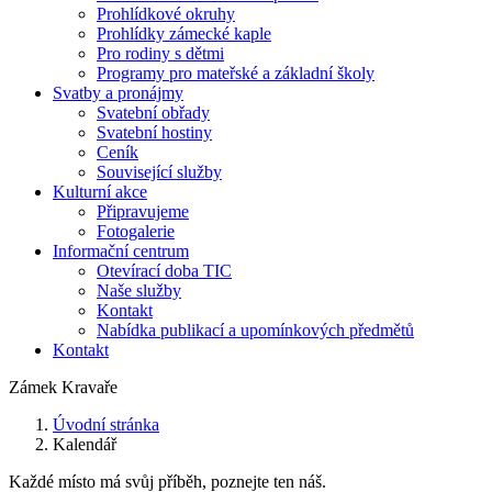
Prohlídkové okruhy
Prohlídky zámecké kaple
Pro rodiny s dětmi
Programy pro mateřské a základní školy
Svatby a pronájmy
Svatební obřady
Svatební hostiny
Ceník
Související služby
Kulturní akce
Připravujeme
Fotogalerie
Informační centrum
Otevírací doba TIC
Naše služby
Kontakt
Nabídka publikací a upomínkových předmětů
Kontakt
Zámek Kravaře
Úvodní stránka
Kalendář
Každé místo má svůj příběh, poznejte ten náš.