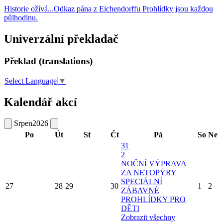
Historie ožívá...Odkaz pána z Eichendorffu Prohlídky jsou každou
půlhodinu.
Univerzální překladač
Překlad (translations)
Select Language
▼
Kalendář akcí
Srpen
2026
Po
Út
St
Čt
Pá
So
Ne
31
2
NOČNÍ VÝPRAVA
ZA NETOPÝRY
SPECIÁLNÍ
27
28
29
30
1
2
ZÁBAVNÉ
PROHLÍDKY PRO
DĚTI
Zobrazit všechny