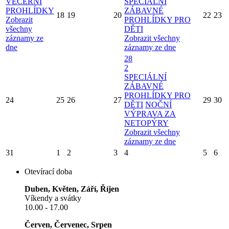
VEČERNÍ
SPECIÁLNÍ
PROHLÍDKY
ZÁBAVNÉ
18
19
20
22
23
Zobrazit
PROHLÍDKY PRO
všechny
DĚTI
záznamy ze
Zobrazit všechny
dne
záznamy ze dne
28
2
SPECIÁLNÍ
ZÁBAVNÉ
PROHLÍDKY PRO
24
25
26
27
29
30
DĚTI
NOČNÍ
VÝPRAVA ZA
NETOPÝRY
Zobrazit všechny
záznamy ze dne
31
1
2
3
4
5
6
Otevírací doba
Duben, Květen, Září, Říjen
Víkendy a svátky
10.00 - 17.00
Červen, Červenec, Srpen