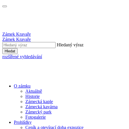
Zámek Kravaře
Zámek Kravaře
Hledaný výraz
Hledat
rozšířené vyhledávání
O zámku
Aktuálně
Historie
Zámecká kaple
Zámecká kavárna
Zámecký park
Fotogalerie
Prohlídky
Ceník a otevírací doba expozice