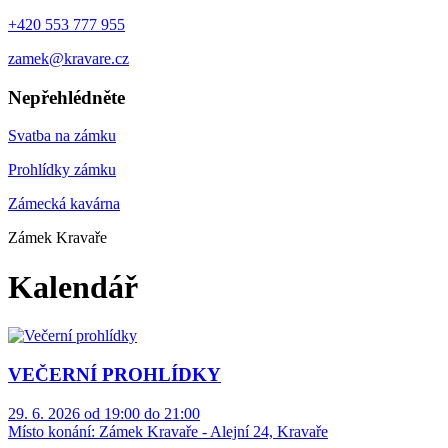
+420 553 777 955
zamek@kravare.cz
Nepřehlédněte
Svatba na zámku
Prohlídky zámku
Zámecká kavárna
Zámek Kravaře
Kalendář
VEČERNÍ PROHLÍDKY
29. 6. 2026 od 19:00 do 21:00
Místo konání:
Zámek Kravaře - Alejní 24, Kravaře