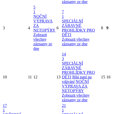
záznamy ze dne
5
1
7
NOČNÍ
1
VÝPRAVA
SPECIÁLNÍ
ZA
ZÁBAVNÉ
3
4
6
8
9
NETOPÝRY
PROHLÍDKY PRO
Zobrazit
DĚTI
všechny
Zobrazit všechny
záznamy ze
záznamy ze dne
dne
14
3
SPECIÁLNÍ
ZÁBAVNÉ
PROHLÍDKY PRO
10
11
12
13
DĚTI
Bílá paní na
15
16
vdávání
NOČNÍ
VÝPRAVA ZA
NETOPÝRY
Zobrazit všechny
záznamy ze dne
17
21
1
1