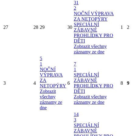
31
2
NOČNÍ VÝPRAVA
ZA NETOPÝRY
SPECIÁLNÍ
27
28
29
30
1
2
ZÁBAVNÉ
PROHLÍDKY PRO
DĚTI
Zobrazit všechny
záznamy ze dne
5
1
7
NOČNÍ
1
VÝPRAVA
SPECIÁLNÍ
ZA
ZÁBAVNÉ
3
4
6
8
9
NETOPÝRY
PROHLÍDKY PRO
Zobrazit
DĚTI
všechny
Zobrazit všechny
záznamy ze
záznamy ze dne
dne
14
3
SPECIÁLNÍ
ZÁBAVNÉ