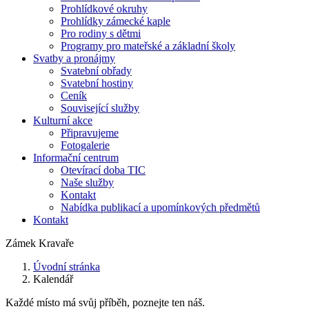
Prohlídkové okruhy
Prohlídky zámecké kaple
Pro rodiny s dětmi
Programy pro mateřské a základní školy
Svatby a pronájmy
Svatební obřady
Svatební hostiny
Ceník
Související služby
Kulturní akce
Připravujeme
Fotogalerie
Informační centrum
Otevírací doba TIC
Naše služby
Kontakt
Nabídka publikací a upomínkových předmětů
Kontakt
Zámek Kravaře
Úvodní stránka
Kalendář
Každé místo má svůj příběh, poznejte ten náš.