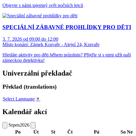
Objevte s námi tajemný svět nočních letců
SPECIÁLNÍ ZÁBAVNÉ PROHLÍDKY PRO DĚTI
3. 7. 2026 od 09:00 do 12:00
Místo konání:
Zámek Kravaře - Alejní 24, Kravaře
Hledáte aktivity pro děti během prázdnin? Přijďte si s nimi užít naši
zámeckou detektivku!
Univerzální překladač
Překlad (translations)
Select Language
▼
Kalendář akcí
Srpen
2026
Po
Út
St
Čt
Pá
So
Ne