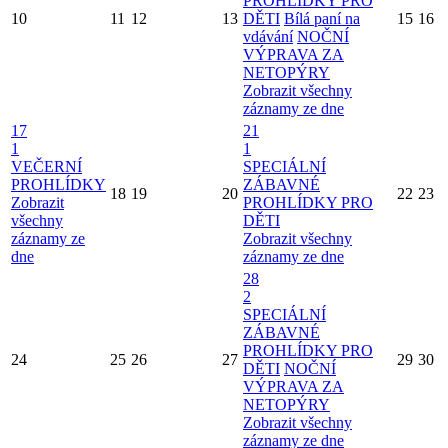
PROHLÍDKY PRO
10
11
12
13
DĚTI
Bílá paní na
15
16
vdávání
NOČNÍ
VÝPRAVA ZA
NETOPÝRY
Zobrazit všechny
záznamy ze dne
17
21
1
1
VEČERNÍ
SPECIÁLNÍ
PROHLÍDKY
ZÁBAVNÉ
18
19
20
22
23
Zobrazit
PROHLÍDKY PRO
všechny
DĚTI
záznamy ze
Zobrazit všechny
dne
záznamy ze dne
28
2
SPECIÁLNÍ
ZÁBAVNÉ
PROHLÍDKY PRO
24
25
26
27
29
30
DĚTI
NOČNÍ
VÝPRAVA ZA
NETOPÝRY
Zobrazit všechny
záznamy ze dne