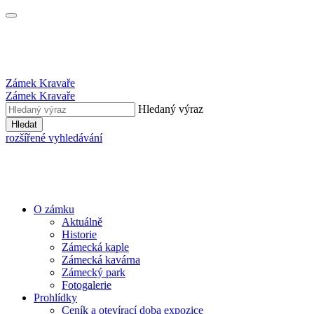
Zámek Kravaře
Zámek Kravaře
Hledaný výraz
Hledat
rozšířené vyhledávání
O zámku
Aktuálně
Historie
Zámecká kaple
Zámecká kavárna
Zámecký park
Fotogalerie
Prohlídky
Ceník a otevírací doba expozice