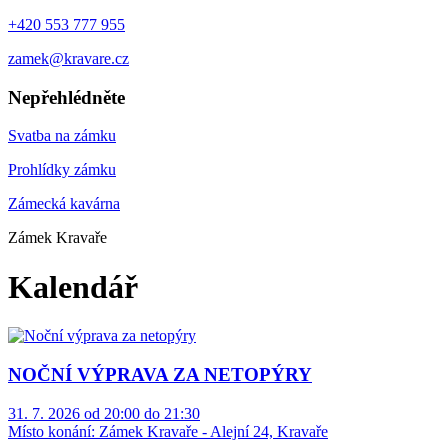
+420 553 777 955
zamek@kravare.cz
Nepřehlédněte
Svatba na zámku
Prohlídky zámku
Zámecká kavárna
Zámek Kravaře
Kalendář
NOČNÍ VÝPRAVA ZA NETOPÝRY
31. 7. 2026 od 20:00 do 21:30
Místo konání:
Zámek Kravaře - Alejní 24, Kravaře