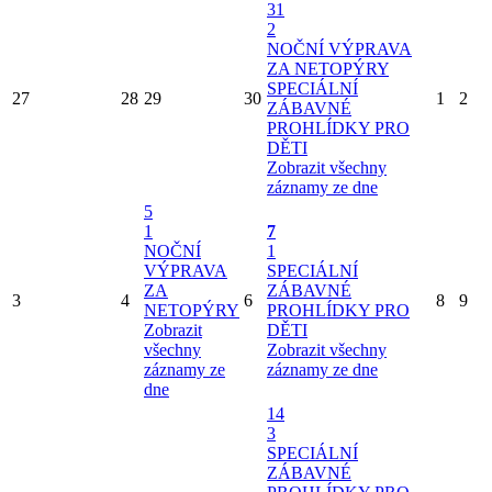
31
2
NOČNÍ VÝPRAVA
ZA NETOPÝRY
SPECIÁLNÍ
27
28
29
30
1
2
ZÁBAVNÉ
PROHLÍDKY PRO
DĚTI
Zobrazit všechny
záznamy ze dne
5
1
7
NOČNÍ
1
VÝPRAVA
SPECIÁLNÍ
ZA
ZÁBAVNÉ
3
4
6
8
9
NETOPÝRY
PROHLÍDKY PRO
Zobrazit
DĚTI
všechny
Zobrazit všechny
záznamy ze
záznamy ze dne
dne
14
3
SPECIÁLNÍ
ZÁBAVNÉ