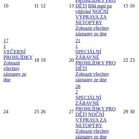
PROHLÍDKY PRO
10
11
12
13
DĚTI
Bílá paní na
15
16
vdávání
NOČNÍ
VÝPRAVA ZA
NETOPÝRY
Zobrazit všechny
záznamy ze dne
17
21
1
1
VEČERNÍ
SPECIÁLNÍ
PROHLÍDKY
ZÁBAVNÉ
18
19
20
22
23
Zobrazit
PROHLÍDKY PRO
všechny
DĚTI
záznamy ze
Zobrazit všechny
dne
záznamy ze dne
28
2
SPECIÁLNÍ
ZÁBAVNÉ
PROHLÍDKY PRO
24
25
26
27
29
30
DĚTI
NOČNÍ
VÝPRAVA ZA
NETOPÝRY
Zobrazit všechny
záznamy ze dne