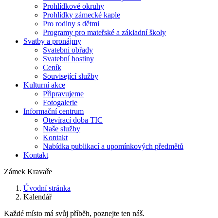
Prohlídkové okruhy
Prohlídky zámecké kaple
Pro rodiny s dětmi
Programy pro mateřské a základní školy
Svatby a pronájmy
Svatební obřady
Svatební hostiny
Ceník
Související služby
Kulturní akce
Připravujeme
Fotogalerie
Informační centrum
Otevírací doba TIC
Naše služby
Kontakt
Nabídka publikací a upomínkových předmětů
Kontakt
Zámek Kravaře
Úvodní stránka
Kalendář
Každé místo má svůj příběh, poznejte ten náš.