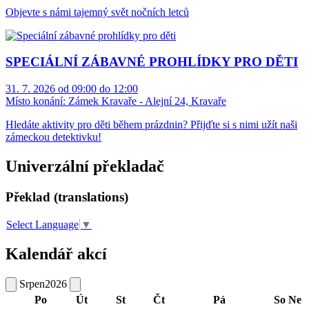
Objevte s námi tajemný svět nočních letců
SPECIÁLNÍ ZÁBAVNÉ PROHLÍDKY PRO DĚTI
31. 7. 2026 od 09:00 do 12:00
Místo konání:
Zámek Kravaře - Alejní 24, Kravaře
Hledáte aktivity pro děti během prázdnin? Přijďte si s nimi užít naši
zámeckou detektivku!
Univerzální překladač
Překlad (translations)
Select Language
▼
Kalendář akcí
Srpen
2026
Po
Út
St
Čt
Pá
So
Ne