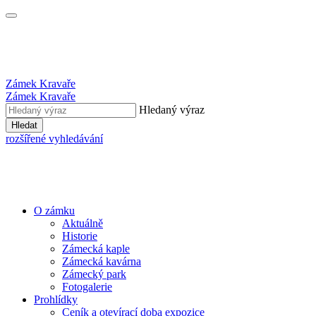
Zámek Kravaře
Zámek Kravaře
Hledaný výraz
Hledat
rozšířené vyhledávání
O zámku
Aktuálně
Historie
Zámecká kaple
Zámecká kavárna
Zámecký park
Fotogalerie
Prohlídky
Ceník a otevírací doba expozice