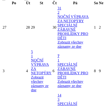
Po
Út
St
Čt
Pá
So
Ne
31
2
NOČNÍ VÝPRAVA
ZA NETOPÝRY
SPECIÁLNÍ
27
28
29
30
1
2
ZÁBAVNÉ
PROHLÍDKY PRO
DĚTI
Zobrazit všechny
záznamy ze dne
5
1
7
NOČNÍ
1
VÝPRAVA
SPECIÁLNÍ
ZA
ZÁBAVNÉ
3
4
6
8
9
NETOPÝRY
PROHLÍDKY PRO
Zobrazit
DĚTI
všechny
Zobrazit všechny
záznamy ze
záznamy ze dne
dne
14
3
SPECIÁLNÍ