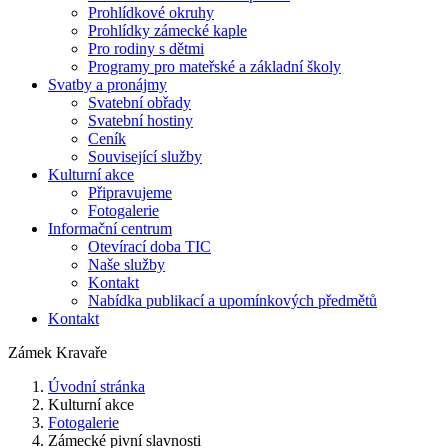
Prohlídkové okruhy
Prohlídky zámecké kaple
Pro rodiny s dětmi
Programy pro mateřské a základní školy
Svatby a pronájmy
Svatební obřady
Svatební hostiny
Ceník
Související služby
Kulturní akce
Připravujeme
Fotogalerie
Informační centrum
Otevírací doba TIC
Naše služby
Kontakt
Nabídka publikací a upomínkových předmětů
Kontakt
Zámek Kravaře
Úvodní stránka
Kulturní akce
Fotogalerie
Zámecké pivní slavnosti