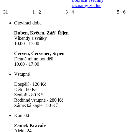
Zobrazit všechny
záznamy ze dne
31
1
2
3
4
5
6
Otevírací doba
Duben, Květen, Září, Říjen
Víkendy a svátky
10.00 - 17.00
Červen, Červenec, Srpen
Denně mimo pondělí
10.00 - 17.00
Vstupné
Dospělí - 120 Kč
Děti - 60 Kč
Senioři - 80 Kč
Rodinné vstupné - 280 Kč
Zámecká kaple - 50 Kč
Kontakt
Zámek Kravaře
Alejní 24