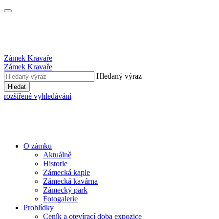
Zámek Kravaře
Zámek Kravaře
Hledaný výraz
Hledat
rozšířené vyhledávání
O zámku
Aktuálně
Historie
Zámecká kaple
Zámecká kavárna
Zámecký park
Fotogalerie
Prohlídky
Ceník a otevírací doba expozice