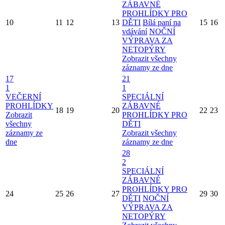
ZÁBAVNÉ
PROHLÍDKY PRO
10
11
12
13
DĚTI
Bílá paní na
15
16
vdávání
NOČNÍ
VÝPRAVA ZA
NETOPÝRY
Zobrazit všechny
záznamy ze dne
17
21
1
1
VEČERNÍ
SPECIÁLNÍ
PROHLÍDKY
ZÁBAVNÉ
18
19
20
22
23
Zobrazit
PROHLÍDKY PRO
všechny
DĚTI
záznamy ze
Zobrazit všechny
dne
záznamy ze dne
28
2
SPECIÁLNÍ
ZÁBAVNÉ
PROHLÍDKY PRO
24
25
26
27
29
30
DĚTI
NOČNÍ
VÝPRAVA ZA
NETOPÝRY