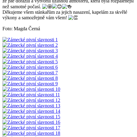
že jste dorazili a vytvořili úžasnou atmosféru, která byla rozpálenější
než samotné počasí.
Děkujeme všem stánkařům za jejich nasazení, kapelám za skvělé
výkony a samozřejmě vám všem!
Foto: Magda Černá