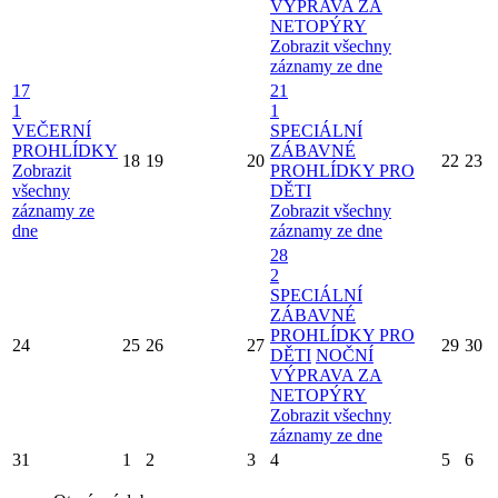
VÝPRAVA ZA
NETOPÝRY
Zobrazit všechny
záznamy ze dne
17
21
1
1
VEČERNÍ
SPECIÁLNÍ
PROHLÍDKY
ZÁBAVNÉ
18
19
20
22
23
Zobrazit
PROHLÍDKY PRO
všechny
DĚTI
záznamy ze
Zobrazit všechny
dne
záznamy ze dne
28
2
SPECIÁLNÍ
ZÁBAVNÉ
PROHLÍDKY PRO
24
25
26
27
29
30
DĚTI
NOČNÍ
VÝPRAVA ZA
NETOPÝRY
Zobrazit všechny
záznamy ze dne
31
1
2
3
4
5
6