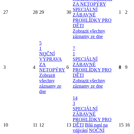
ZA NETOPÝRY
SPECIÁLNÍ
27
28
29
30
1
2
ZÁBAVNÉ
PROHLÍDKY PRO
DĚTI
Zobrazit všechny
záznamy ze dne
5
1
7
NOČNÍ
1
VÝPRAVA
SPECIÁLNÍ
ZA
ZÁBAVNÉ
3
4
6
8
9
NETOPÝRY
PROHLÍDKY PRO
Zobrazit
DĚTI
všechny
Zobrazit všechny
záznamy ze
záznamy ze dne
dne
14
3
SPECIÁLNÍ
ZÁBAVNÉ
PROHLÍDKY PRO
10
11
12
13
DĚTI
Bílá paní na
15
16
vdávání
NOČNÍ