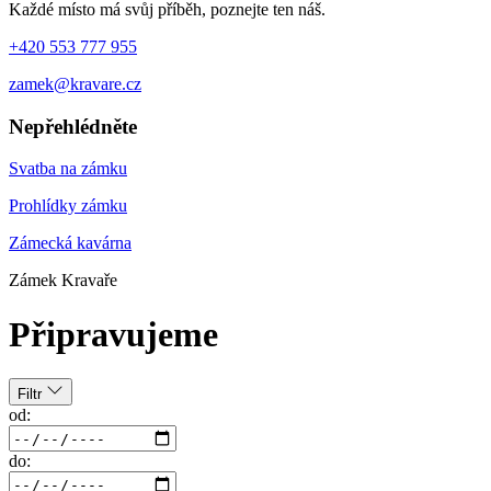
Každé místo má svůj příběh, poznejte ten náš.
+420 553 777 955
zamek@kravare.cz
Nepřehlédněte
Svatba na zámku
Prohlídky zámku
Zámecká kavárna
Zámek Kravaře
Připravujeme
Filtr
od:
do: