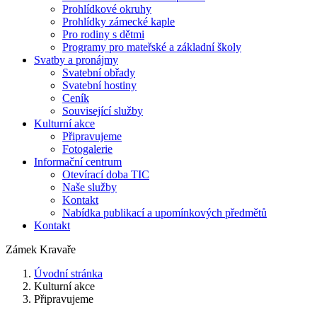
Prohlídkové okruhy
Prohlídky zámecké kaple
Pro rodiny s dětmi
Programy pro mateřské a základní školy
Svatby a pronájmy
Svatební obřady
Svatební hostiny
Ceník
Související služby
Kulturní akce
Připravujeme
Fotogalerie
Informační centrum
Otevírací doba TIC
Naše služby
Kontakt
Nabídka publikací a upomínkových předmětů
Kontakt
Zámek Kravaře
Úvodní stránka
Kulturní akce
Připravujeme