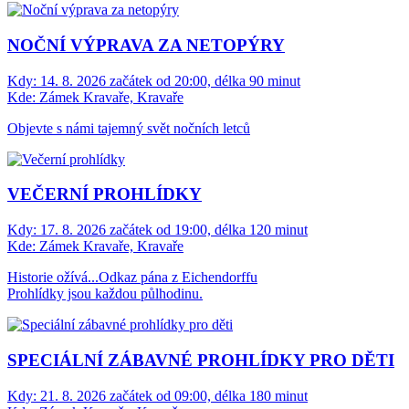
NOČNÍ VÝPRAVA ZA NETOPÝRY
Kdy:
14. 8. 2026 začátek od 20:00, délka 90 minut
Kde:
Zámek Kravaře, Kravaře
Objevte s námi tajemný svět nočních letců
VEČERNÍ PROHLÍDKY
Kdy:
17. 8. 2026 začátek od 19:00, délka 120 minut
Kde:
Zámek Kravaře, Kravaře
Historie ožívá...Odkaz pána z Eichendorffu
Prohlídky jsou každou půlhodinu.
SPECIÁLNÍ ZÁBAVNÉ PROHLÍDKY PRO DĚTI
Kdy:
21. 8. 2026 začátek od 09:00, délka 180 minut