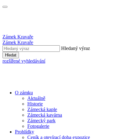
Zámek Kravaře
Zámek Kravaře
Hledaný výraz
Hledat
rozšířené vyhledávání
O zámku
Aktuálně
Historie
Zámecká kaple
Zámecká kavárna
Zámecký park
Fotogalerie
Prohlídky
Ceník a otevírací doba expozice