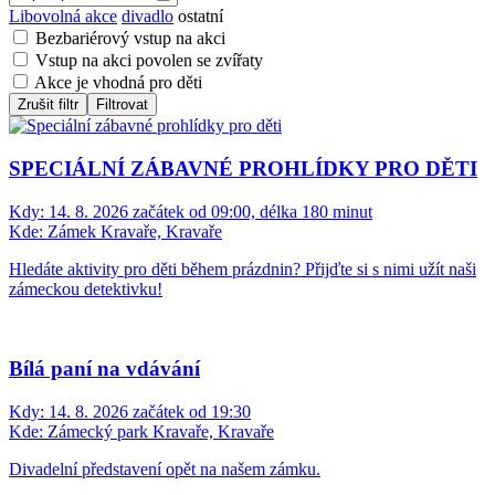
Libovolná akce
divadlo
ostatní
Bezbariérový vstup na akci
Vstup na akci povolen se zvířaty
Akce je vhodná pro děti
Zrušit filtr
Filtrovat
SPECIÁLNÍ ZÁBAVNÉ PROHLÍDKY PRO DĚTI
Kdy:
14. 8. 2026 začátek od 09:00, délka 180 minut
Kde:
Zámek Kravaře, Kravaře
Hledáte aktivity pro děti během prázdnin? Přijďte si s nimi užít naši
zámeckou detektivku!
Bílá paní na vdávání
Kdy:
14. 8. 2026 začátek od 19:30
Kde:
Zámecký park Kravaře, Kravaře
Divadelní představení opět na našem zámku.