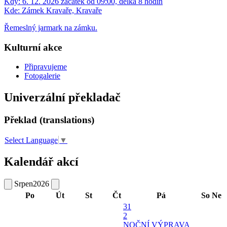
Kdy:
6. 12. 2026 začátek od 09:00, délka 8 hodin
Kde:
Zámek Kravaře, Kravaře
Řemeslný jarmark na zámku.
Kulturní akce
Připravujeme
Fotogalerie
Univerzální překladač
Překlad (translations)
Select Language
▼
Kalendář akcí
Srpen
2026
Po
Út
St
Čt
Pá
So
Ne
31
2
NOČNÍ VÝPRAVA