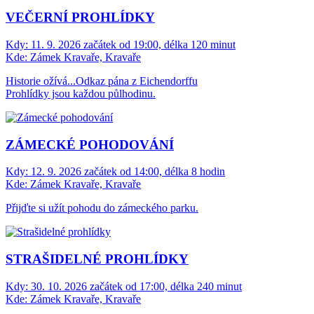
VEČERNÍ PROHLÍDKY
Kdy:
11. 9. 2026 začátek od 19:00, délka 120 minut
Kde:
Zámek Kravaře, Kravaře
Historie ožívá...Odkaz pána z Eichendorffu
Prohlídky jsou každou půlhodinu.
ZÁMECKÉ POHODOVÁNÍ
Kdy:
12. 9. 2026 začátek od 14:00, délka 8 hodin
Kde:
Zámek Kravaře, Kravaře
Přijďte si užít pohodu do zámeckého parku.
STRAŠIDELNÉ PROHLÍDKY
Kdy:
30. 10. 2026 začátek od 17:00, délka 240 minut
Kde:
Zámek Kravaře, Kravaře