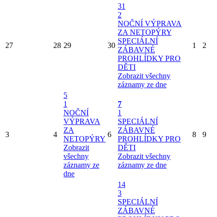
31
2
NOČNÍ VÝPRAVA
ZA NETOPÝRY
SPECIÁLNÍ
27
28
29
30
1
2
ZÁBAVNÉ
PROHLÍDKY PRO
DĚTI
Zobrazit všechny
záznamy ze dne
5
1
7
NOČNÍ
1
VÝPRAVA
SPECIÁLNÍ
ZA
ZÁBAVNÉ
3
4
6
8
9
NETOPÝRY
PROHLÍDKY PRO
Zobrazit
DĚTI
všechny
Zobrazit všechny
záznamy ze
záznamy ze dne
dne
14
3
SPECIÁLNÍ
ZÁBAVNÉ