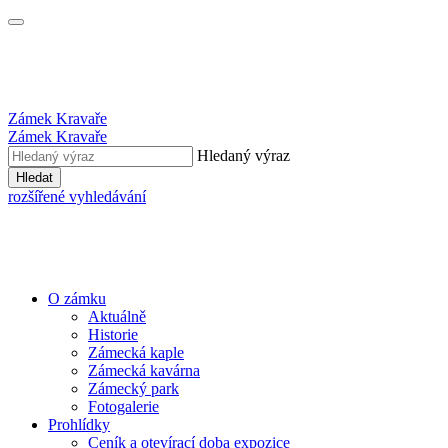
Zámek Kravaře
Zámek Kravaře
Hledaný výraz
Hledat
rozšířené vyhledávání
O zámku
Aktuálně
Historie
Zámecká kaple
Zámecká kavárna
Zámecký park
Fotogalerie
Prohlídky
Ceník a otevírací doba expozice