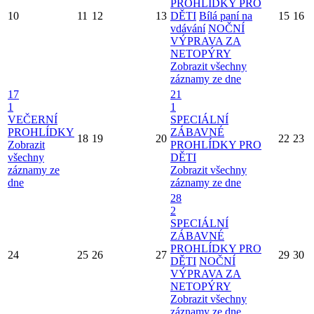
PROHLÍDKY PRO
10
11
12
13
DĚTI
Bílá paní na
15
16
vdávání
NOČNÍ
VÝPRAVA ZA
NETOPÝRY
Zobrazit všechny
záznamy ze dne
17
21
1
1
VEČERNÍ
SPECIÁLNÍ
PROHLÍDKY
ZÁBAVNÉ
18
19
20
22
23
Zobrazit
PROHLÍDKY PRO
všechny
DĚTI
záznamy ze
Zobrazit všechny
dne
záznamy ze dne
28
2
SPECIÁLNÍ
ZÁBAVNÉ
PROHLÍDKY PRO
24
25
26
27
29
30
DĚTI
NOČNÍ
VÝPRAVA ZA
NETOPÝRY
Zobrazit všechny
záznamy ze dne