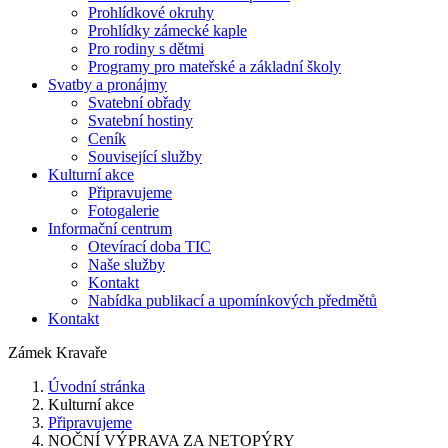
Prohlídkové okruhy
Prohlídky zámecké kaple
Pro rodiny s dětmi
Programy pro mateřské a základní školy
Svatby a pronájmy
Svatební obřady
Svatební hostiny
Ceník
Související služby
Kulturní akce
Připravujeme
Fotogalerie
Informační centrum
Otevírací doba TIC
Naše služby
Kontakt
Nabídka publikací a upomínkových předmětů
Kontakt
Zámek Kravaře
Úvodní stránka
Kulturní akce
Připravujeme
NOČNÍ VÝPRAVA ZA NETOPÝRY