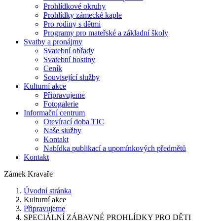
Prohlídkové okruhy
Prohlídky zámecké kaple
Pro rodiny s dětmi
Programy pro mateřské a základní školy
Svatby a pronájmy
Svatební obřady
Svatební hostiny
Ceník
Související služby
Kulturní akce
Připravujeme
Fotogalerie
Informační centrum
Otevírací doba TIC
Naše služby
Kontakt
Nabídka publikací a upomínkových předmětů
Kontakt
Zámek Kravaře
Úvodní stránka
Kulturní akce
Připravujeme
SPECIÁLNÍ ZÁBAVNÉ PROHLÍDKY PRO DĚTI