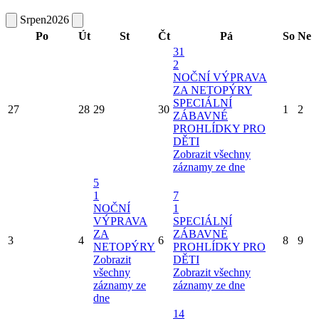
Srpen
2026
Po
Út
St
Čt
Pá
So
Ne
31
2
NOČNÍ VÝPRAVA
ZA NETOPÝRY
SPECIÁLNÍ
27
28
29
30
1
2
ZÁBAVNÉ
PROHLÍDKY PRO
DĚTI
Zobrazit všechny
záznamy ze dne
5
1
7
NOČNÍ
1
VÝPRAVA
SPECIÁLNÍ
ZA
ZÁBAVNÉ
3
4
6
8
9
NETOPÝRY
PROHLÍDKY PRO
Zobrazit
DĚTI
všechny
Zobrazit všechny
záznamy ze
záznamy ze dne
dne
14