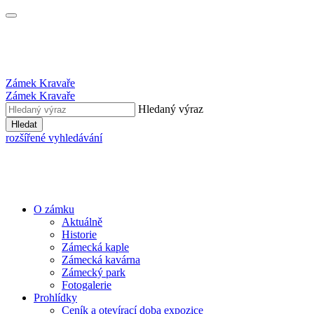
Zámek Kravaře
Zámek Kravaře
Hledaný výraz
Hledat
rozšířené vyhledávání
O zámku
Aktuálně
Historie
Zámecká kaple
Zámecká kavárna
Zámecký park
Fotogalerie
Prohlídky
Ceník a otevírací doba expozice