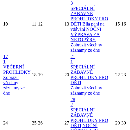
3
SPECIÁLNÍ
ZÁBAVNÉ
PROHLÍDKY PRO
10
11
12
13
DĚTI
Bílá paní na
15
16
vdávání
NOČNÍ
VÝPRAVA ZA
NETOPÝRY
Zobrazit všechny
záznamy ze dne
17
21
1
1
VEČERNÍ
SPECIÁLNÍ
PROHLÍDKY
ZÁBAVNÉ
18
19
20
22
23
Zobrazit
PROHLÍDKY PRO
všechny
DĚTI
záznamy ze
Zobrazit všechny
dne
záznamy ze dne
28
2
SPECIÁLNÍ
ZÁBAVNÉ
PROHLÍDKY PRO
24
25
26
27
29
30
DĚTI
NOČNÍ