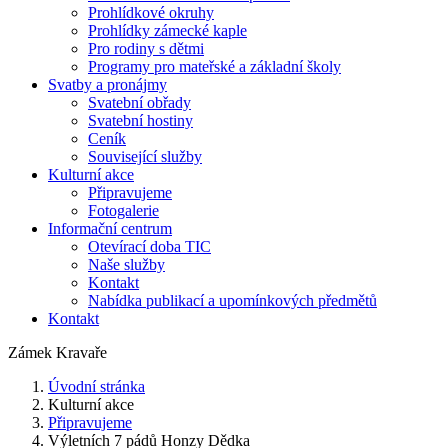
Prohlídkové okruhy
Prohlídky zámecké kaple
Pro rodiny s dětmi
Programy pro mateřské a základní školy
Svatby a pronájmy
Svatební obřady
Svatební hostiny
Ceník
Související služby
Kulturní akce
Připravujeme
Fotogalerie
Informační centrum
Otevírací doba TIC
Naše služby
Kontakt
Nabídka publikací a upomínkových předmětů
Kontakt
Zámek Kravaře
Úvodní stránka
Kulturní akce
Připravujeme
Výletních 7 pádů Honzy Dědka