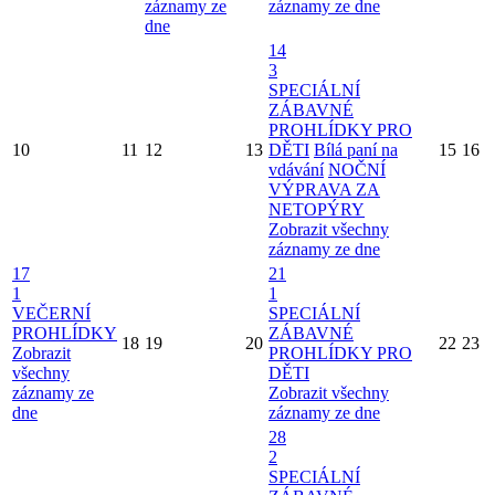
záznamy ze
záznamy ze dne
dne
14
3
SPECIÁLNÍ
ZÁBAVNÉ
PROHLÍDKY PRO
10
11
12
13
DĚTI
Bílá paní na
15
16
vdávání
NOČNÍ
VÝPRAVA ZA
NETOPÝRY
Zobrazit všechny
záznamy ze dne
17
21
1
1
VEČERNÍ
SPECIÁLNÍ
PROHLÍDKY
ZÁBAVNÉ
18
19
20
22
23
Zobrazit
PROHLÍDKY PRO
všechny
DĚTI
záznamy ze
Zobrazit všechny
dne
záznamy ze dne
28
2
SPECIÁLNÍ