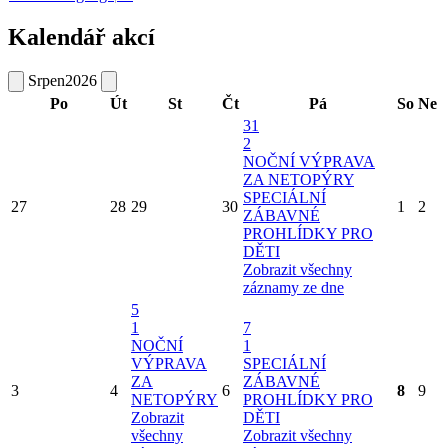
Kalendář akcí
Srpen
2026
Po
Út
St
Čt
Pá
So
Ne
31
2
NOČNÍ VÝPRAVA
ZA NETOPÝRY
SPECIÁLNÍ
27
28
29
30
1
2
ZÁBAVNÉ
PROHLÍDKY PRO
DĚTI
Zobrazit všechny
záznamy ze dne
5
1
7
NOČNÍ
1
VÝPRAVA
SPECIÁLNÍ
ZA
ZÁBAVNÉ
3
4
6
8
9
NETOPÝRY
PROHLÍDKY PRO
Zobrazit
DĚTI
všechny
Zobrazit všechny