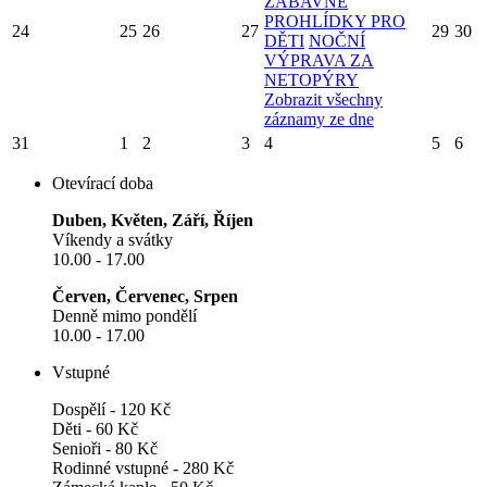
ZÁBAVNÉ
PROHLÍDKY PRO
24
25
26
27
29
30
DĚTI
NOČNÍ
VÝPRAVA ZA
NETOPÝRY
Zobrazit všechny
záznamy ze dne
31
1
2
3
4
5
6
Otevírací doba
Duben, Květen, Září, Říjen
Víkendy a svátky
10.00 - 17.00
Červen, Červenec, Srpen
Denně mimo pondělí
10.00 - 17.00
Vstupné
Dospělí - 120 Kč
Děti - 60 Kč
Senioři - 80 Kč
Rodinné vstupné - 280 Kč