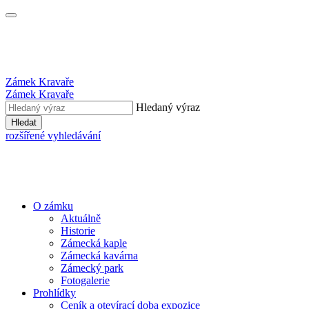
Zámek Kravaře
Zámek Kravaře
Hledaný výraz
Hledat
rozšířené vyhledávání
O zámku
Aktuálně
Historie
Zámecká kaple
Zámecká kavárna
Zámecký park
Fotogalerie
Prohlídky
Ceník a otevírací doba expozice