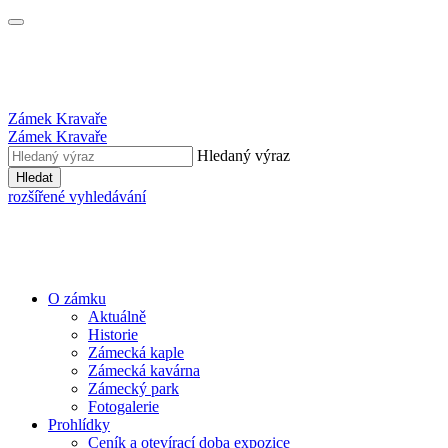
Zámek Kravaře
Zámek Kravaře
Hledaný výraz
Hledat
rozšířené vyhledávání
O zámku
Aktuálně
Historie
Zámecká kaple
Zámecká kavárna
Zámecký park
Fotogalerie
Prohlídky
Ceník a otevírací doba expozice