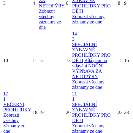
ZA
ZÁBAVNÉ
3
4
6
8
9
NETOPÝRY
PROHLÍDKY PRO
Zobrazit
DĚTI
všechny
Zobrazit všechny
záznamy ze
záznamy ze dne
dne
14
3
SPECIÁLNÍ
ZÁBAVNÉ
PROHLÍDKY PRO
10
11
12
13
DĚTI
Bílá paní na
15
16
vdávání
NOČNÍ
VÝPRAVA ZA
NETOPÝRY
Zobrazit všechny
záznamy ze dne
17
21
1
1
VEČERNÍ
SPECIÁLNÍ
PROHLÍDKY
ZÁBAVNÉ
18
19
20
22
23
Zobrazit
PROHLÍDKY PRO
všechny
DĚTI
záznamy ze
Zobrazit všechny
dne
záznamy ze dne