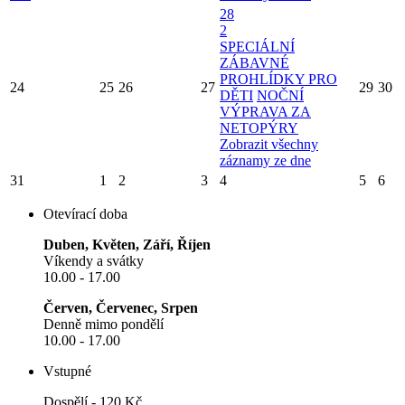
28
2
SPECIÁLNÍ
ZÁBAVNÉ
PROHLÍDKY PRO
24
25
26
27
29
30
DĚTI
NOČNÍ
VÝPRAVA ZA
NETOPÝRY
Zobrazit všechny
záznamy ze dne
31
1
2
3
4
5
6
Otevírací doba
Duben, Květen, Září, Říjen
Víkendy a svátky
10.00 - 17.00
Červen, Červenec, Srpen
Denně mimo pondělí
10.00 - 17.00
Vstupné
Dospělí - 120 Kč