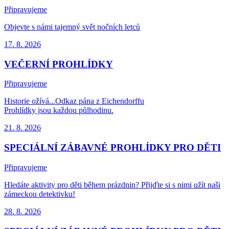
Připravujeme
Objevte s námi tajemný svět nočních letců
17. 8.
2026
VEČERNÍ PROHLÍDKY
Připravujeme
Historie ožívá...Odkaz pána z Eichendorffu
Prohlídky jsou každou půlhodinu.
21. 8.
2026
SPECIÁLNÍ ZÁBAVNÉ PROHLÍDKY PRO DĚTI
Připravujeme
Hledáte aktivity pro děti během prázdnin? Přijďte si s nimi užít naši
zámeckou detektivku!
28. 8.
2026