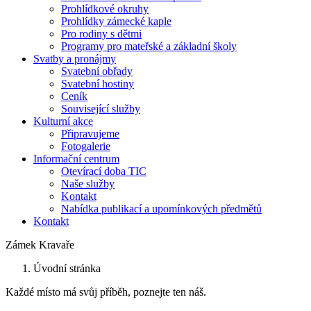
Prohlídkové okruhy
Prohlídky zámecké kaple
Pro rodiny s dětmi
Programy pro mateřské a základní školy
Svatby a pronájmy
Svatební obřady
Svatební hostiny
Ceník
Související služby
Kulturní akce
Připravujeme
Fotogalerie
Informační centrum
Otevírací doba TIC
Naše služby
Kontakt
Nabídka publikací a upomínkových předmětů
Kontakt
Zámek Kravaře
Úvodní stránka
Každé místo má svůj příběh, poznejte ten náš.