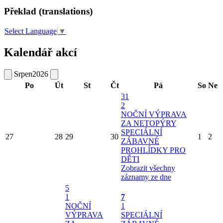
Překlad (translations)
Select Language
▼
Kalendář akcí
Srpen
2026
Po
Út
St
Čt
Pá
So
Ne
31
2
NOČNÍ VÝPRAVA
ZA NETOPÝRY
SPECIÁLNÍ
27
28
29
30
1
2
ZÁBAVNÉ
PROHLÍDKY PRO
DĚTI
Zobrazit všechny
záznamy ze dne
5
1
7
NOČNÍ
1
VÝPRAVA
SPECIÁLNÍ