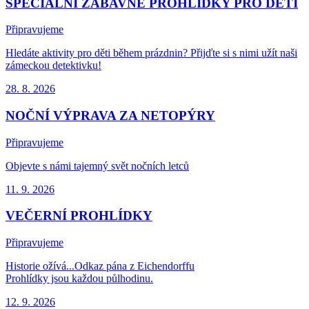
SPECIÁLNÍ ZÁBAVNÉ PROHLÍDKY PRO DĚTI
Připravujeme
Hledáte aktivity pro děti během prázdnin? Přijďte si s nimi užít naši
zámeckou detektivku!
28. 8.
2026
NOČNÍ VÝPRAVA ZA NETOPÝRY
Připravujeme
Objevte s námi tajemný svět nočních letců
11. 9.
2026
VEČERNÍ PROHLÍDKY
Připravujeme
Historie ožívá...Odkaz pána z Eichendorffu
Prohlídky jsou každou půlhodinu.
12. 9.
2026