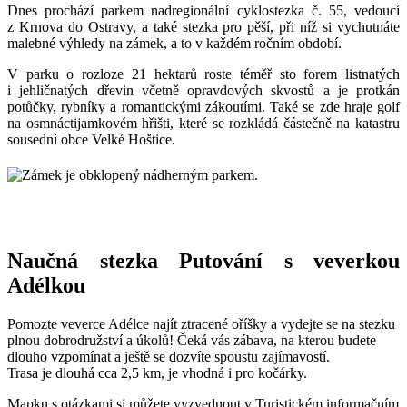
Dnes prochází parkem nadregionální cyklostezka č. 55, vedoucí
z Krnova do Ostravy, a také stezka pro pěší, při níž si vychutnáte
malebné výhledy na zámek, a to v každém ročním období.
V parku o rozloze 21 hektarů roste téměř sto forem listnatých
i jehličnatých dřevin včetně opravdových skvostů a je protkán
potůčky, rybníky a romantickými zákoutími. Také se zde hraje golf
na osmnáctijamkovém hřišti, které se rozkládá částečně na katastru
sousední obce Velké Hoštice.
Naučná stezka Putování s veverkou
Adélkou
Pomozte veverce Adélce najít ztracené oříšky a vydejte se na stezku
plnou dobrodružství a úkolů! Čeká vás zábava, na kterou budete
dlouho vzpomínat a ještě se dozvíte spoustu zajímavostí.
Trasa je dlouhá cca 2,5 km, je vhodná i pro kočárky.
Mapku s otázkami si můžete vyzvednout v Turistickém informačním