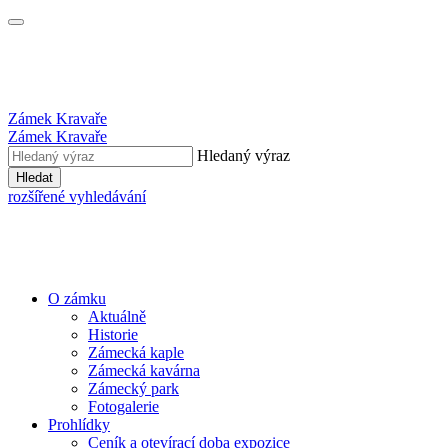
Zámek Kravaře
Zámek Kravaře
Hledaný výraz
Hledat
rozšířené vyhledávání
O zámku
Aktuálně
Historie
Zámecká kaple
Zámecká kavárna
Zámecký park
Fotogalerie
Prohlídky
Ceník a otevírací doba expozice