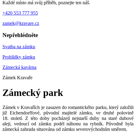
Každé místo má svůj příběh, poznejte ten náš.
+420 553 777 955
zamek@kravare.cz
Nepřehlédněte
Svatba na zámku
Prohlídky zámku
Zámecká kavárna
Zámek Kravaře
Zámecký park
Zámek v Kravařích je zasazen do romantického parku, který založili
již Eichendorffové, původní majitelé zámku, ve druhé polovině
18. století. Z této doby pocházejí nejstarší duby na staré dubové
aleji, vedoucí od zámku podél náhonu na rybník. Původně byla
zámecká zahrada situována od zámku severovýchodním směrem.