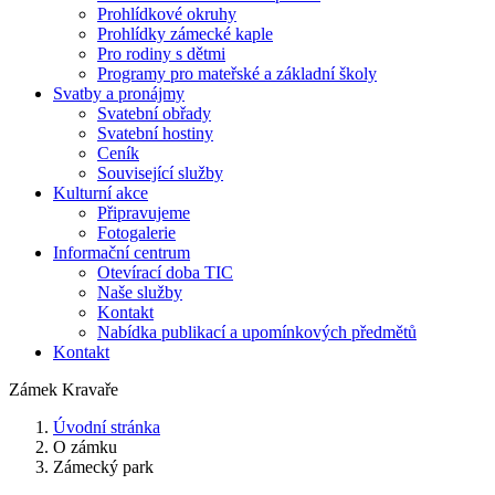
Prohlídkové okruhy
Prohlídky zámecké kaple
Pro rodiny s dětmi
Programy pro mateřské a základní školy
Svatby a pronájmy
Svatební obřady
Svatební hostiny
Ceník
Související služby
Kulturní akce
Připravujeme
Fotogalerie
Informační centrum
Otevírací doba TIC
Naše služby
Kontakt
Nabídka publikací a upomínkových předmětů
Kontakt
Zámek Kravaře
Úvodní stránka
O zámku
Zámecký park