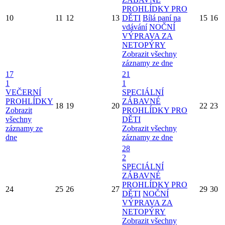
PROHLÍDKY PRO
10
11
12
13
DĚTI
Bílá paní na
15
16
vdávání
NOČNÍ
VÝPRAVA ZA
NETOPÝRY
Zobrazit všechny
záznamy ze dne
17
21
1
1
VEČERNÍ
SPECIÁLNÍ
PROHLÍDKY
ZÁBAVNÉ
18
19
20
22
23
Zobrazit
PROHLÍDKY PRO
všechny
DĚTI
záznamy ze
Zobrazit všechny
dne
záznamy ze dne
28
2
SPECIÁLNÍ
ZÁBAVNÉ
PROHLÍDKY PRO
24
25
26
27
29
30
DĚTI
NOČNÍ
VÝPRAVA ZA
NETOPÝRY
Zobrazit všechny