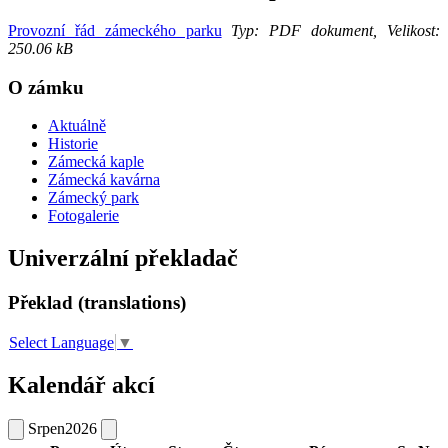
Provozní řád zámeckého parku
Typ: PDF dokument, Velikost:
250.06 kB
O zámku
Aktuálně
Historie
Zámecká kaple
Zámecká kavárna
Zámecký park
Fotogalerie
Univerzální překladač
Překlad (translations)
Select Language
▼
Kalendář akcí
Srpen
2026