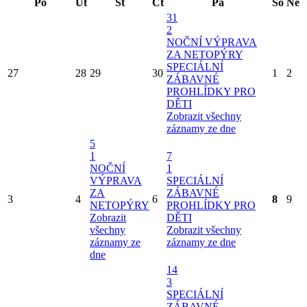
Po
Út
St
Čt
Pá
So
Ne
31
2
NOČNÍ VÝPRAVA
ZA NETOPÝRY
SPECIÁLNÍ
27
28
29
30
1
2
ZÁBAVNÉ
PROHLÍDKY PRO
DĚTI
Zobrazit všechny
záznamy ze dne
5
1
7
NOČNÍ
1
VÝPRAVA
SPECIÁLNÍ
ZA
ZÁBAVNÉ
3
4
6
8
9
NETOPÝRY
PROHLÍDKY PRO
Zobrazit
DĚTI
všechny
Zobrazit všechny
záznamy ze
záznamy ze dne
dne
14
3
SPECIÁLNÍ
ZÁBAVNÉ