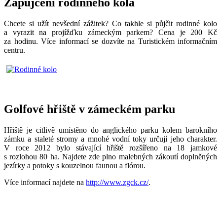
Zapůjčení rodinného kola
Chcete si užít nevšední zážitek? Co takhle si půjčit rodinné kolo
a vyrazit na projížďku zámeckým parkem? Cena je 200 Kč
za hodinu. Více informací se dozvíte na Turistickém informačním
centru.
Golfové hřiště v zámeckém parku
Hřiště je citlivě umístěno do anglického parku kolem barokního
zámku a staleté stromy a mnohé vodní toky určují jeho charakter.
V roce 2012 bylo stávající hřiště rozšířeno na 18 jamkové
s rozlohou 80 ha. Najdete zde plno malebných zákoutí doplněných
jezírky a potoky s kouzelnou faunou a flórou.
Více informací najdete na
http://www.zgck.cz/
.