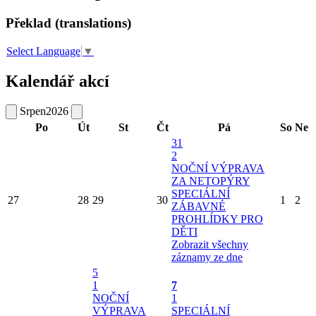
Překlad (translations)
Select Language
▼
Kalendář akcí
Srpen
2026
Po
Út
St
Čt
Pá
So
Ne
31
2
NOČNÍ VÝPRAVA
ZA NETOPÝRY
SPECIÁLNÍ
27
28
29
30
1
2
ZÁBAVNÉ
PROHLÍDKY PRO
DĚTI
Zobrazit všechny
záznamy ze dne
5
1
7
NOČNÍ
1
VÝPRAVA
SPECIÁLNÍ