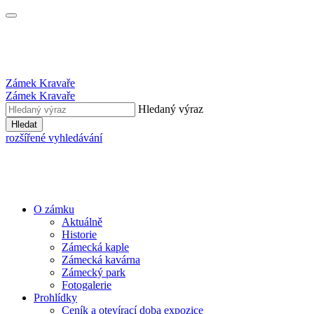
Zámek Kravaře
Zámek Kravaře
Hledaný výraz
Hledat
rozšířené vyhledávání
O zámku
Aktuálně
Historie
Zámecká kaple
Zámecká kavárna
Zámecký park
Fotogalerie
Prohlídky
Ceník a otevírací doba expozice