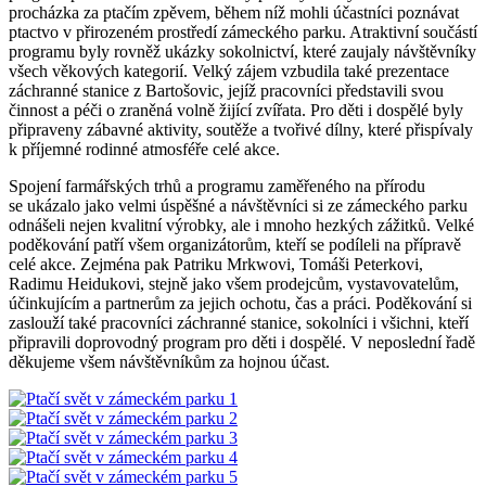
procházka za ptačím zpěvem, během níž mohli účastníci poznávat
ptactvo v přirozeném prostředí zámeckého parku. Atraktivní součástí
programu byly rovněž ukázky sokolnictví, které zaujaly návštěvníky
všech věkových kategorií. Velký zájem vzbudila také prezentace
záchranné stanice z Bartošovic, jejíž pracovníci představili svou
činnost a péči o zraněná volně žijící zvířata. Pro děti i dospělé byly
připraveny zábavné aktivity, soutěže a tvořivé dílny, které přispívaly
k příjemné rodinné atmosféře celé akce.
Spojení farmářských trhů a programu zaměřeného na přírodu
se ukázalo jako velmi úspěšné a návštěvníci si ze zámeckého parku
odnášeli nejen kvalitní výrobky, ale i mnoho hezkých zážitků. Velké
poděkování patří všem organizátorům, kteří se podíleli na přípravě
celé akce. Zejména pak Patriku Mrkwovi, Tomáši Peterkovi,
Radimu Heidukovi, stejně jako všem prodejcům, vystavovatelům,
účinkujícím a partnerům za jejich ochotu, čas a práci. Poděkování si
zaslouží také pracovníci záchranné stanice, sokolníci i všichni, kteří
připravili doprovodný program pro děti i dospělé. V neposlední řadě
děkujeme všem návštěvníkům za hojnou účast.