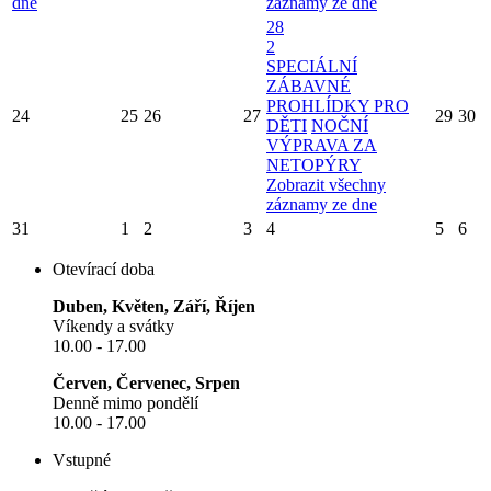
dne
záznamy ze dne
28
2
SPECIÁLNÍ
ZÁBAVNÉ
PROHLÍDKY PRO
24
25
26
27
29
30
DĚTI
NOČNÍ
VÝPRAVA ZA
NETOPÝRY
Zobrazit všechny
záznamy ze dne
31
1
2
3
4
5
6
Otevírací doba
Duben, Květen, Září, Říjen
Víkendy a svátky
10.00 - 17.00
Červen, Červenec, Srpen
Denně mimo pondělí
10.00 - 17.00
Vstupné