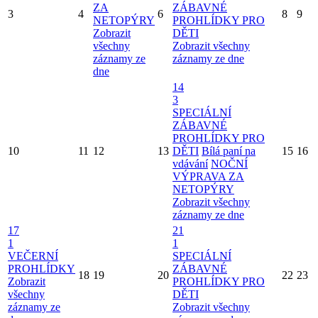
ZA
ZÁBAVNÉ
3
4
6
8
9
NETOPÝRY
PROHLÍDKY PRO
Zobrazit
DĚTI
všechny
Zobrazit všechny
záznamy ze
záznamy ze dne
dne
14
3
SPECIÁLNÍ
ZÁBAVNÉ
PROHLÍDKY PRO
10
11
12
13
DĚTI
Bílá paní na
15
16
vdávání
NOČNÍ
VÝPRAVA ZA
NETOPÝRY
Zobrazit všechny
záznamy ze dne
17
21
1
1
VEČERNÍ
SPECIÁLNÍ
PROHLÍDKY
ZÁBAVNÉ
18
19
20
22
23
Zobrazit
PROHLÍDKY PRO
všechny
DĚTI
záznamy ze
Zobrazit všechny