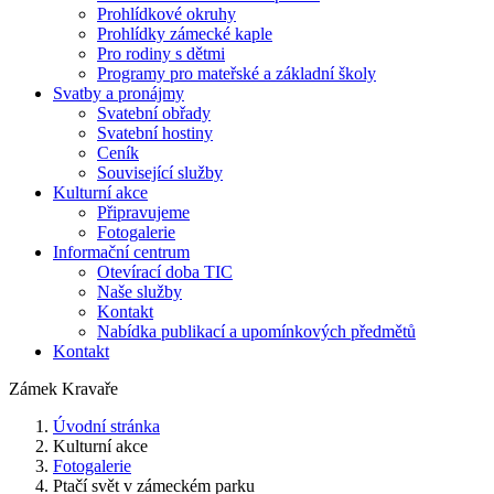
Prohlídkové okruhy
Prohlídky zámecké kaple
Pro rodiny s dětmi
Programy pro mateřské a základní školy
Svatby a pronájmy
Svatební obřady
Svatební hostiny
Ceník
Související služby
Kulturní akce
Připravujeme
Fotogalerie
Informační centrum
Otevírací doba TIC
Naše služby
Kontakt
Nabídka publikací a upomínkových předmětů
Kontakt
Zámek Kravaře
Úvodní stránka
Kulturní akce
Fotogalerie
Ptačí svět v zámeckém parku