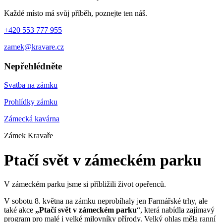
Každé místo má svůj příběh, poznejte ten náš.
+420 553 777 955
zamek@kravare.cz
Nepřehlédněte
Svatba na zámku
Prohlídky zámku
Zámecká kavárna
Zámek Kravaře
Ptačí svět v zámeckém parku
V zámeckém parku jsme si příbližili život opeřenců.
V sobotu 8. května na zámku neprobíhaly jen Farmářské trhy, ale
také akce
„Ptačí svět v zámeckém parku
“, která nabídla zajímavý
program pro malé i velké milovníky přírody. Velký ohlas měla ranní