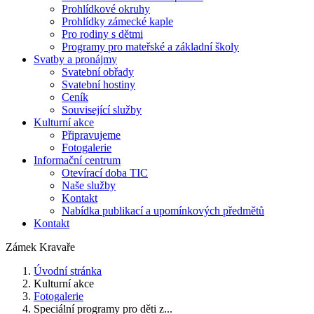
Prohlídkové okruhy
Prohlídky zámecké kaple
Pro rodiny s dětmi
Programy pro mateřské a základní školy
Svatby a pronájmy
Svatební obřady
Svatební hostiny
Ceník
Související služby
Kulturní akce
Připravujeme
Fotogalerie
Informační centrum
Otevírací doba TIC
Naše služby
Kontakt
Nabídka publikací a upomínkových předmětů
Kontakt
Zámek Kravaře
Úvodní stránka
Kulturní akce
Fotogalerie
Speciální programy pro děti z...