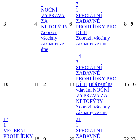
1
7
NOČNÍ
1
VÝPRAVA
SPECIÁLNÍ
ZA
ZÁBAVNÉ
3
4
6
8
9
NETOPÝRY
PROHLÍDKY PRO
Zobrazit
DĚTI
všechny
Zobrazit všechny
záznamy ze
záznamy ze dne
dne
14
3
SPECIÁLNÍ
ZÁBAVNÉ
PROHLÍDKY PRO
10
11
12
13
DĚTI
Bílá paní na
15
16
vdávání
NOČNÍ
VÝPRAVA ZA
NETOPÝRY
Zobrazit všechny
záznamy ze dne
17
21
1
1
VEČERNÍ
SPECIÁLNÍ
PROHLÍDKY
ZÁBAVNÉ
18
19
20
22
23