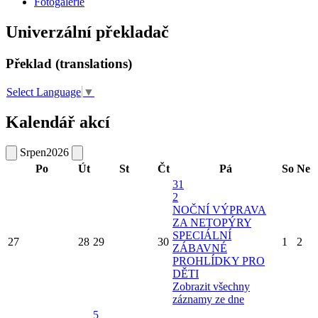
Fotogalerie
Univerzální překladač
Překlad (translations)
Select Language
▼
Kalendář akcí
Srpen
2026
Po
Út
St
Čt
Pá
So
Ne
31
2
NOČNÍ VÝPRAVA
ZA NETOPÝRY
SPECIÁLNÍ
27
28
29
30
1
2
ZÁBAVNÉ
PROHLÍDKY PRO
DĚTI
Zobrazit všechny
záznamy ze dne
5