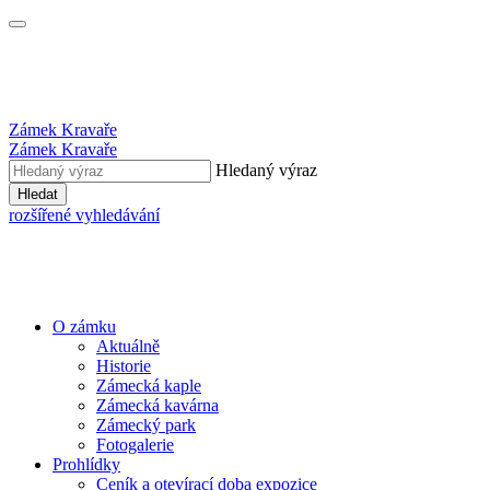
Zámek Kravaře
Zámek Kravaře
Hledaný výraz
Hledat
rozšířené vyhledávání
O zámku
Aktuálně
Historie
Zámecká kaple
Zámecká kavárna
Zámecký park
Fotogalerie
Prohlídky
Ceník a otevírací doba expozice