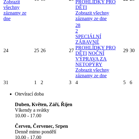
Zobrazit
PROHLÍDKY PRO
všechny
DĚTI
záznamy ze
Zobrazit všechny
dne
záznamy ze dne
28
2
SPECIÁLNÍ
ZÁBAVNÉ
PROHLÍDKY PRO
24
25
26
27
29
30
DĚTI
NOČNÍ
VÝPRAVA ZA
NETOPÝRY
Zobrazit všechny
záznamy ze dne
31
1
2
3
4
5
6
Otevírací doba
Duben, Květen, Září, Říjen
Víkendy a svátky
10.00 - 17.00
Červen, Červenec, Srpen
Denně mimo pondělí
10.00 - 17.00