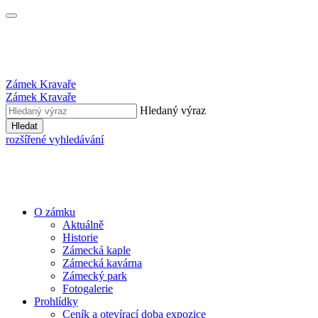
Zámek Kravaře
Zámek Kravaře
Hledaný výraz
Hledat
rozšířené vyhledávání
O zámku
Aktuálně
Historie
Zámecká kaple
Zámecká kavárna
Zámecký park
Fotogalerie
Prohlídky
Ceník a otevírací doba expozice