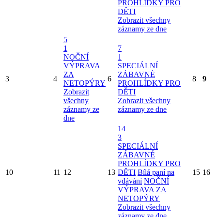
PROHLÍDKY PRO
DĚTI
Zobrazit všechny
záznamy ze dne
5
1
7
NOČNÍ
1
VÝPRAVA
SPECIÁLNÍ
ZA
ZÁBAVNÉ
3
4
6
8
9
NETOPÝRY
PROHLÍDKY PRO
Zobrazit
DĚTI
všechny
Zobrazit všechny
záznamy ze
záznamy ze dne
dne
14
3
SPECIÁLNÍ
ZÁBAVNÉ
PROHLÍDKY PRO
10
11
12
13
DĚTI
Bílá paní na
15
16
vdávání
NOČNÍ
VÝPRAVA ZA
NETOPÝRY
Zobrazit všechny
záznamy ze dne