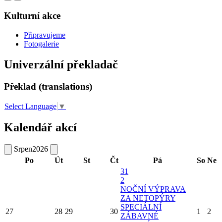
Kulturní akce
Připravujeme
Fotogalerie
Univerzální překladač
Překlad (translations)
Select Language
▼
Kalendář akcí
Srpen
2026
Po
Út
St
Čt
Pá
So
Ne
31
2
NOČNÍ VÝPRAVA
ZA NETOPÝRY
SPECIÁLNÍ
27
28
29
30
1
2
ZÁBAVNÉ