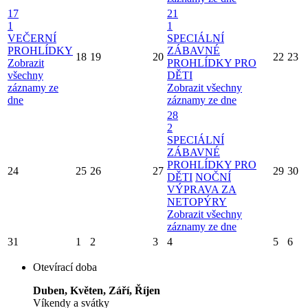
17
21
1
1
VEČERNÍ
SPECIÁLNÍ
PROHLÍDKY
ZÁBAVNÉ
18
19
20
22
23
Zobrazit
PROHLÍDKY PRO
všechny
DĚTI
záznamy ze
Zobrazit všechny
dne
záznamy ze dne
28
2
SPECIÁLNÍ
ZÁBAVNÉ
PROHLÍDKY PRO
24
25
26
27
29
30
DĚTI
NOČNÍ
VÝPRAVA ZA
NETOPÝRY
Zobrazit všechny
záznamy ze dne
31
1
2
3
4
5
6
Otevírací doba
Duben, Květen, Září, Říjen
Víkendy a svátky