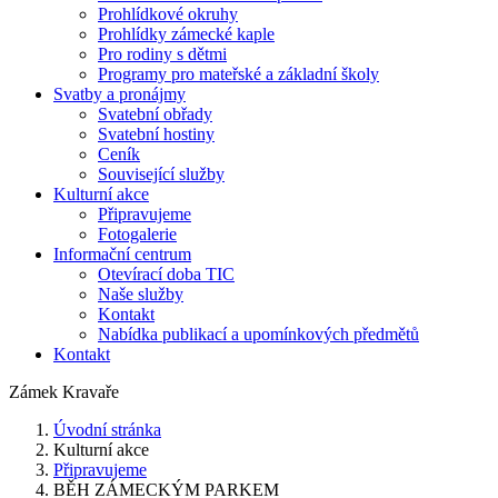
Prohlídkové okruhy
Prohlídky zámecké kaple
Pro rodiny s dětmi
Programy pro mateřské a základní školy
Svatby a pronájmy
Svatební obřady
Svatební hostiny
Ceník
Související služby
Kulturní akce
Připravujeme
Fotogalerie
Informační centrum
Otevírací doba TIC
Naše služby
Kontakt
Nabídka publikací a upomínkových předmětů
Kontakt
Zámek Kravaře
Úvodní stránka
Kulturní akce
Připravujeme
BĚH ZÁMECKÝM PARKEM