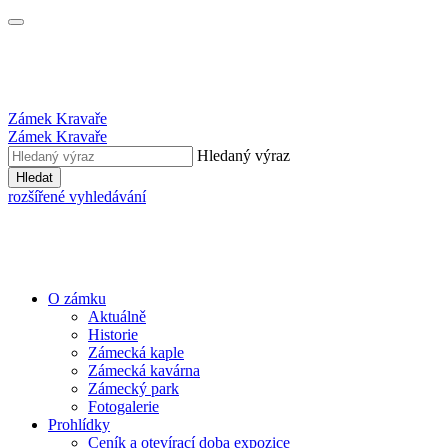
Zámek Kravaře
Zámek Kravaře
Hledaný výraz
Hledat
rozšířené vyhledávání
O zámku
Aktuálně
Historie
Zámecká kaple
Zámecká kavárna
Zámecký park
Fotogalerie
Prohlídky
Ceník a otevírací doba expozice