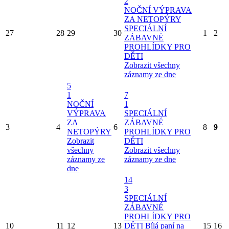
2
NOČNÍ VÝPRAVA
ZA NETOPÝRY
SPECIÁLNÍ
27
28
29
30
1
2
ZÁBAVNÉ
PROHLÍDKY PRO
DĚTI
Zobrazit všechny
záznamy ze dne
5
1
7
NOČNÍ
1
VÝPRAVA
SPECIÁLNÍ
ZA
ZÁBAVNÉ
3
4
6
8
9
NETOPÝRY
PROHLÍDKY PRO
Zobrazit
DĚTI
všechny
Zobrazit všechny
záznamy ze
záznamy ze dne
dne
14
3
SPECIÁLNÍ
ZÁBAVNÉ
PROHLÍDKY PRO
10
11
12
13
DĚTI
Bílá paní na
15
16