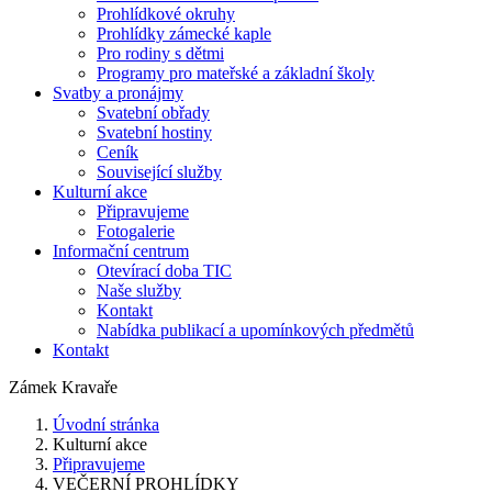
Prohlídkové okruhy
Prohlídky zámecké kaple
Pro rodiny s dětmi
Programy pro mateřské a základní školy
Svatby a pronájmy
Svatební obřady
Svatební hostiny
Ceník
Související služby
Kulturní akce
Připravujeme
Fotogalerie
Informační centrum
Otevírací doba TIC
Naše služby
Kontakt
Nabídka publikací a upomínkových předmětů
Kontakt
Zámek Kravaře
Úvodní stránka
Kulturní akce
Připravujeme
VEČERNÍ PROHLÍDKY