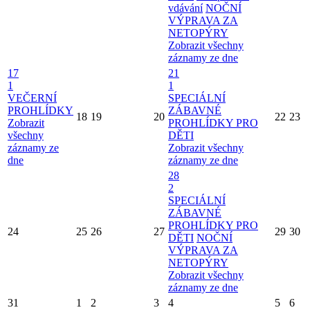
vdávání
NOČNÍ
VÝPRAVA ZA
NETOPÝRY
Zobrazit všechny
záznamy ze dne
17
21
1
1
VEČERNÍ
SPECIÁLNÍ
PROHLÍDKY
ZÁBAVNÉ
18
19
20
22
23
Zobrazit
PROHLÍDKY PRO
všechny
DĚTI
záznamy ze
Zobrazit všechny
dne
záznamy ze dne
28
2
SPECIÁLNÍ
ZÁBAVNÉ
PROHLÍDKY PRO
24
25
26
27
29
30
DĚTI
NOČNÍ
VÝPRAVA ZA
NETOPÝRY
Zobrazit všechny
záznamy ze dne
31
1
2
3
4
5
6