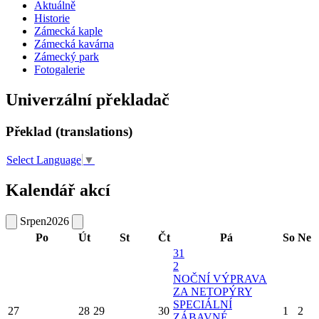
Aktuálně
Historie
Zámecká kaple
Zámecká kavárna
Zámecký park
Fotogalerie
Univerzální překladač
Překlad (translations)
Select Language
▼
Kalendář akcí
Srpen
2026
Po
Út
St
Čt
Pá
So
Ne
31
2
NOČNÍ VÝPRAVA
ZA NETOPÝRY
SPECIÁLNÍ
27
28
29
30
1
2
ZÁBAVNÉ