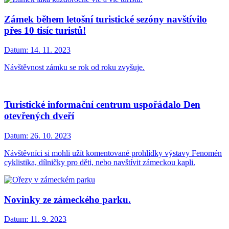
Zámek během letošní turistické sezóny navštívilo
přes 10 tisíc turistů!
Datum:
14. 11. 2023
Návštěvnost zámku se rok od roku zvyšuje.
Turistické informační centrum uspořádalo Den
otevřených dveří
Datum:
26. 10. 2023
Návštěvníci si mohli užít komentované prohlídky výstavy Fenomén
cyklistika, dílničky pro děti, nebo navštívit zámeckou kapli.
Novinky ze zámeckého parku.
Datum:
11. 9. 2023