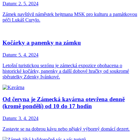
Datum:
2. 5. 2024
Zámek navštívil náměstek hejtmana MSK pro kulturu a památkovou
péči Lukáš Curylo.
Kočárky a panenky na zámku
Datum:
5. 4. 2024
Letošní turistickou sezónu je zámecká expozice obohacena o
historické kočárky, panenky a další dobové hračky od soukromé
sběratelky Zdenky Ivánkové.
Od června je Zámecká kavárna otevřena denně
(kromě pondělí) od 10 do 17 hodin
Datum:
3. 4. 2024
Zastavte se na dobrou kávu nebo nějaký výborný domácí dezert.