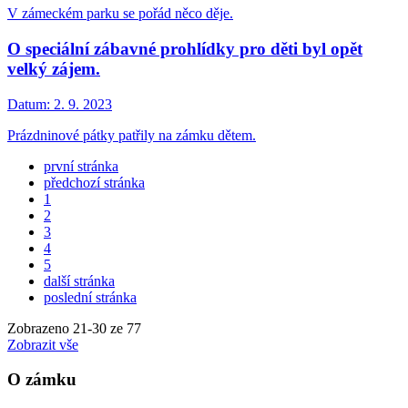
V zámeckém parku se pořád něco děje.
O speciální zábavné prohlídky pro děti byl opět
velký zájem.
Datum:
2. 9. 2023
Prázdninové pátky patřily na zámku dětem.
první stránka
předchozí stránka
1
2
3
4
5
další stránka
poslední stránka
Zobrazeno
21
-
30
ze 77
Zobrazit vše
O zámku