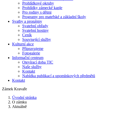
Prohlídkové okruhy
Prohlídky zámecké kaple
Pro rodiny s dětmi
Programy pro mateřské a základní školy
Svatby a pronájmy
Svatební obřady
Svatební hostiny
Ceník
Související služby
Kulturní akce
Připravujeme
Fotogalerie
Informační centrum
Otevírací doba TIC
Naše služby
Kontakt
Nabídka publikací a upomínkových předmětů
Kontakt
Zámek Kravaře
Úvodní stránka
O zámku
Aktuálně