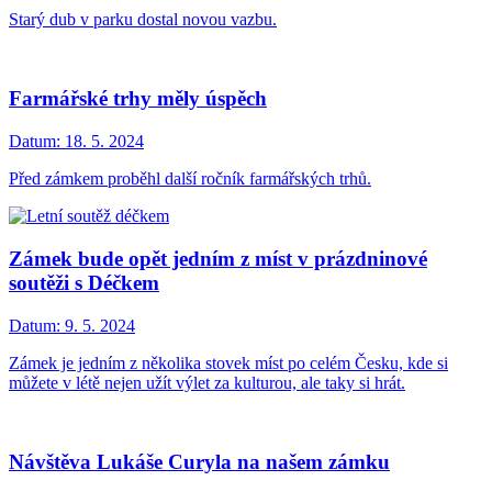
Starý dub v parku dostal novou vazbu.
Farmářské trhy měly úspěch
Datum:
18. 5. 2024
Před zámkem proběhl další ročník farmářských trhů.
Zámek bude opět jedním z míst v prázdninové
soutěži s Déčkem
Datum:
9. 5. 2024
Zámek je jedním z několika stovek míst po celém Česku, kde si
můžete v létě nejen užít výlet za kulturou, ale taky si hrát.
Návštěva Lukáše Curyla na našem zámku