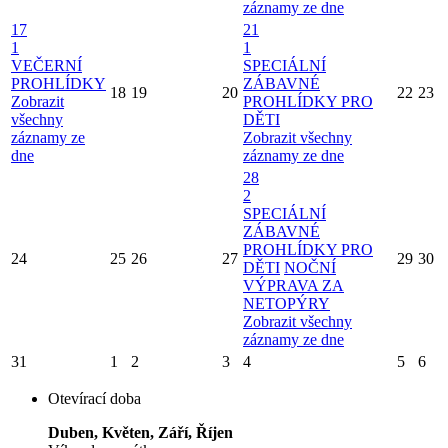
záznamy ze dne
17
21
1
1
VEČERNÍ
SPECIÁLNÍ
PROHLÍDKY
ZÁBAVNÉ
18
19
20
22
23
Zobrazit
PROHLÍDKY PRO
všechny
DĚTI
záznamy ze
Zobrazit všechny
dne
záznamy ze dne
28
2
SPECIÁLNÍ
ZÁBAVNÉ
PROHLÍDKY PRO
24
25
26
27
29
30
DĚTI
NOČNÍ
VÝPRAVA ZA
NETOPÝRY
Zobrazit všechny
záznamy ze dne
31
1
2
3
4
5
6
Otevírací doba
Duben, Květen, Září, Říjen