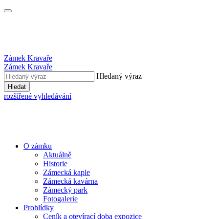
Zámek Kravaře
Zámek Kravaře
Hledaný výraz
Hledat
rozšířené vyhledávání
O zámku
Aktuálně
Historie
Zámecká kaple
Zámecká kavárna
Zámecký park
Fotogalerie
Prohlídky
Ceník a otevírací doba expozice