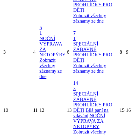
PROHLÍDKY PRO
DĚTI
Zobrazit všechny
záznamy ze dne
5
1
7
NOČNÍ
1
VÝPRAVA
SPECIÁLNÍ
ZA
ZÁBAVNÉ
3
4
6
8
9
NETOPÝRY
PROHLÍDKY PRO
Zobrazit
DĚTI
všechny
Zobrazit všechny
záznamy ze
záznamy ze dne
dne
14
3
SPECIÁLNÍ
ZÁBAVNÉ
PROHLÍDKY PRO
10
11
12
13
DĚTI
Bílá paní na
15
16
vdávání
NOČNÍ
VÝPRAVA ZA
NETOPÝRY
Zobrazit všechny