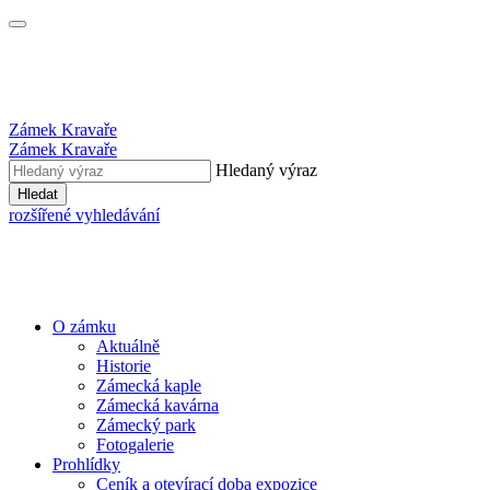
Zámek Kravaře
Zámek Kravaře
Hledaný výraz
Hledat
rozšířené vyhledávání
O zámku
Aktuálně
Historie
Zámecká kaple
Zámecká kavárna
Zámecký park
Fotogalerie
Prohlídky
Ceník a otevírací doba expozice