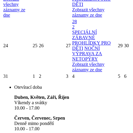
všechny
DĚTI
záznamy ze
Zobrazit všechny
dne
záznamy ze dne
28
2
SPECIÁLNÍ
ZÁBAVNÉ
PROHLÍDKY PRO
24
25
26
27
29
30
DĚTI
NOČNÍ
VÝPRAVA ZA
NETOPÝRY
Zobrazit všechny
záznamy ze dne
31
1
2
3
4
5
6
Otevírací doba
Duben, Květen, Září, Říjen
Víkendy a svátky
10.00 - 17.00
Červen, Červenec, Srpen
Denně mimo pondělí
10.00 - 17.00