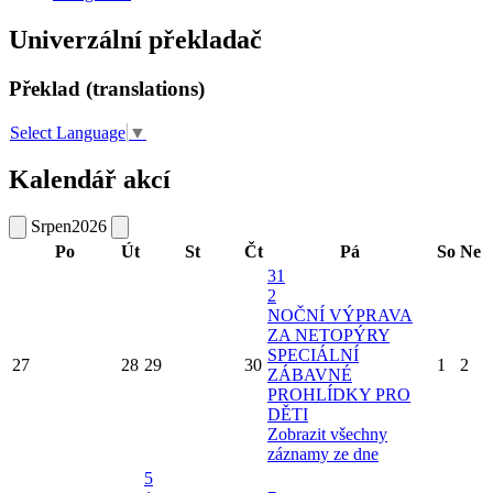
Univerzální překladač
Překlad (translations)
Select Language
▼
Kalendář akcí
Srpen
2026
Po
Út
St
Čt
Pá
So
Ne
31
2
NOČNÍ VÝPRAVA
ZA NETOPÝRY
SPECIÁLNÍ
27
28
29
30
1
2
ZÁBAVNÉ
PROHLÍDKY PRO
DĚTI
Zobrazit všechny
záznamy ze dne
5