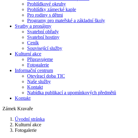
Prohlídkové okruhy
Prohlídky zámecké kaple
Pro rodiny s dětmi
Programy pro mateřské a základní školy
Svatby a pronájmy
Svatební obřady
Svatební hostiny
Ceník
Související služby
Kulturní akce
Připravujeme
Fotogalerie
Informační centrum
Otevírací doba TIC
Naše služby
Kontakt
Nabídka publikací a upomínkových předmětů
Kontakt
Zámek Kravaře
Úvodní stránka
Kulturní akce
Fotogalerie