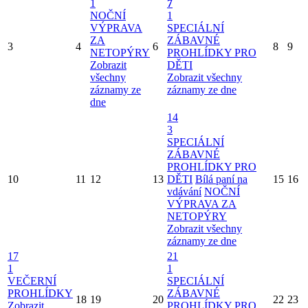
1
7
NOČNÍ
1
VÝPRAVA
SPECIÁLNÍ
ZA
ZÁBAVNÉ
3
4
6
8
9
NETOPÝRY
PROHLÍDKY PRO
Zobrazit
DĚTI
všechny
Zobrazit všechny
záznamy ze
záznamy ze dne
dne
14
3
SPECIÁLNÍ
ZÁBAVNÉ
PROHLÍDKY PRO
10
11
12
13
DĚTI
Bílá paní na
15
16
vdávání
NOČNÍ
VÝPRAVA ZA
NETOPÝRY
Zobrazit všechny
záznamy ze dne
17
21
1
1
VEČERNÍ
SPECIÁLNÍ
PROHLÍDKY
ZÁBAVNÉ
18
19
20
22
23
Zobrazit
PROHLÍDKY PRO